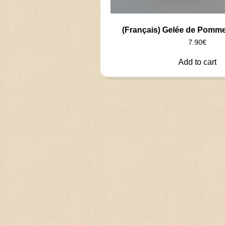
(Français) Gelée de Pomme 
7.90
€
Add to cart