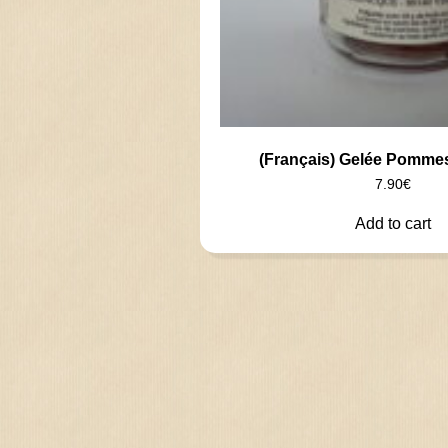
(Français) Gelée Pommes
7.90
€
Add to cart