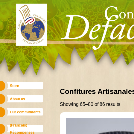
Skip
Main menu
to
content
Skip
Main menu
Store
Confitures Artisanale
to
content
About us
Showing 65–80 of 86 results
Our commitments
(Français)
Récompenses